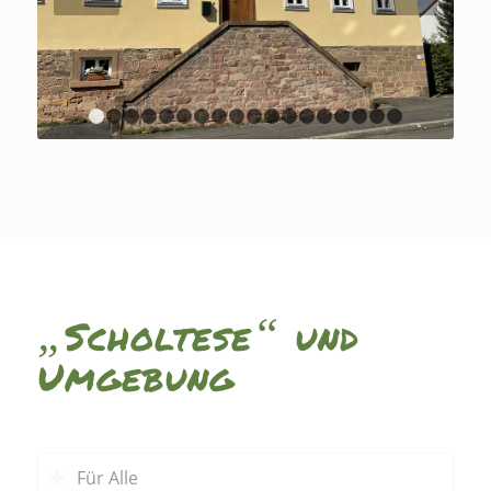
1
2
3
4
5
6
7
8
9
10
11
12
13
14
15
16
1
2
3
4
5
6
7
8
Weiter
„
“
Scholtese
und
Umgebung
Für Alle