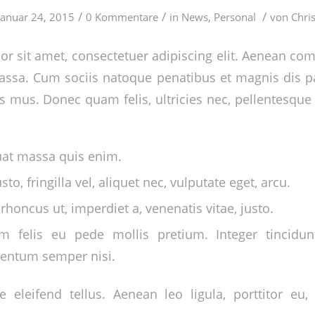
/
/
/
Januar 24, 2015
0 Kommentare
in
News
,
Personal
von
Chris
r sit amet, consectetuer adipiscing elit. Aenean co
ssa. Cum sociis natoque penatibus et magnis dis p
s mus. Donec quam felis, ultricies nec, pellentesque
uat massa quis enim.
to, fringilla vel, aliquet nec, vulputate eget, arcu.
 rhoncus ut, imperdiet a, venenatis vitae, justo.
m felis eu pede mollis pretium. Integer tincidun
entum semper nisi.
 eleifend tellus. Aenean leo ligula, porttitor eu,