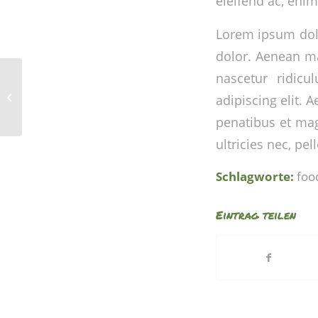
eleifend ac, enim
Lorem ipsum dolo
dolor. Aenean ma
nascetur ridicu
A nice entry
adipiscing elit.
penatibus et mag
ultricies nec, pe
Schlagworte:
foo
Eintrag teilen