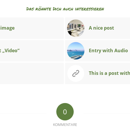
Das könnte Dich auch interessieren
 image
A nice post
t „Video“
Entry with Audio
This is a post wit
0
KOMMENTARE